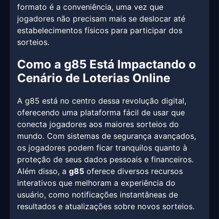
formato é a conveniência, uma vez que
jogadores não precisam mais se deslocar até
estabelecimentos físicos para participar dos
sorteios.
Como a g85 Está Impactando o
Cenário de Loterias Online
A g85 está no centro dessa revolução digital,
oferecendo uma plataforma fácil de usar que
conecta jogadores aos maiores sorteios do
mundo. Com sistemas de segurança avançados,
os jogadores podem ficar tranquilos quanto à
proteção de seus dados pessoais e financeiros.
Além disso, a
g85
oferece diversos recursos
interativos que melhoram a experiência do
usuário, como notificações instantâneas de
resultados e atualizações sobre novos sorteios.