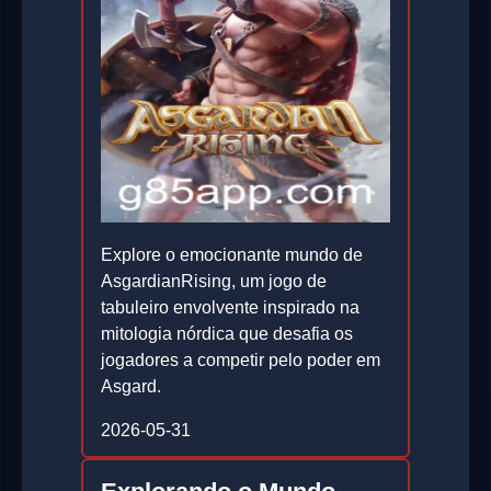
Explore o emocionante mundo de
AsgardianRising, um jogo de
tabuleiro envolvente inspirado na
mitologia nórdica que desafia os
jogadores a competir pelo poder em
Asgard.
2026-05-31