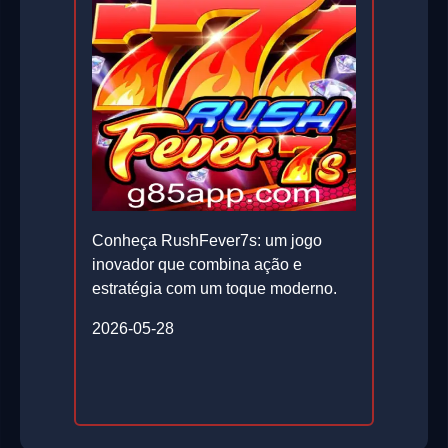
Conheça RushFever7s: um jogo
inovador que combina ação e
estratégia com um toque moderno.
2026-05-28