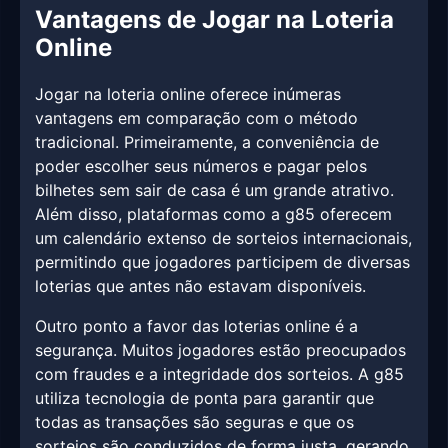
Vantagens de Jogar na Loteria
Online
Jogar na loteria online oferece inúmeras
vantagens em comparação com o método
tradicional. Primeiramente, a conveniência de
poder escolher seus números e pagar pelos
bilhetes sem sair de casa é um grande atrativo.
Além disso, plataformas como a g85 oferecem
um calendário extenso de sorteios internacionais,
permitindo que jogadores participem de diversas
loterias que antes não estavam disponíveis.
Outro ponto a favor das loterias online é a
segurança. Muitos jogadores estão preocupados
com fraudes e a integridade dos sorteios. A g85
utiliza tecnologia de ponta para garantir que
todas as transações são seguras e que os
sorteios são conduzidos de forma justa, gerando