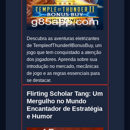
Descubra as aventuras eletrizantes
de TempleofThunderIIBonusBuy, um
jogo que tem conquistado a atenção
dos jogadores. Aprenda sobre sua
introdução no mercado, mecânicas
de jogo e as regras essenciais para
se destacar.
2026-05-07
Flirting Scholar Tang: Um
Mergulho no Mundo
Encantador de Estratégia
e Humor