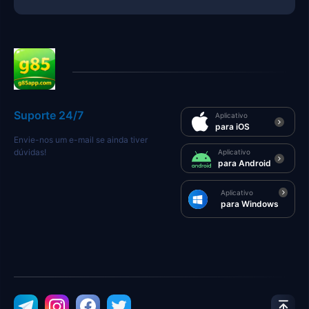
Suporte 24/7
Aplicativo
para iOS
Envie-nos um e-mail se ainda tiver
dúvidas!
Aplicativo
para Android
Aplicativo
para Windows