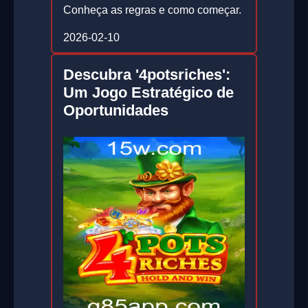
Conheça as regras e como começar.
2026-02-10
Descubra '4potsriches':
Um Jogo Estratégico de
Oportunidades