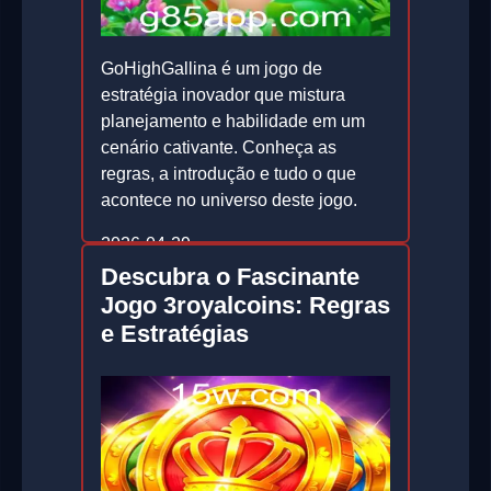
GoHighGallina é um jogo de
estratégia inovador que mistura
planejamento e habilidade em um
cenário cativante. Conheça as
regras, a introdução e tudo o que
acontece no universo deste jogo.
2026-04-29
Descubra o Fascinante
Jogo 3royalcoins: Regras
e Estratégias