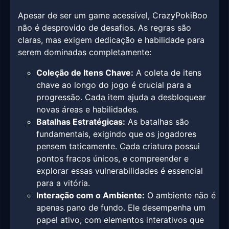
Apesar de ser um game acessível, CrazyPokiBoo
não é desprovido de desafios. As regras são
claras, mas exigem dedicação e habilidade para
serem dominadas completamente:
Coleção de Itens Chave:
A coleta de itens
chave ao longo do jogo é crucial para a
progressão. Cada item ajuda a desbloquear
novas áreas e habilidades.
Batalhas Estratégicas:
As batalhas são
fundamentais, exigindo que os jogadores
pensem taticamente. Cada criatura possui
pontos fracos únicos, e compreender e
explorar essas vulnerabilidades é essencial
para a vitória.
Interação com o Ambiente:
O ambiente não é
apenas pano de fundo. Ele desempenha um
papel ativo, com elementos interativos que