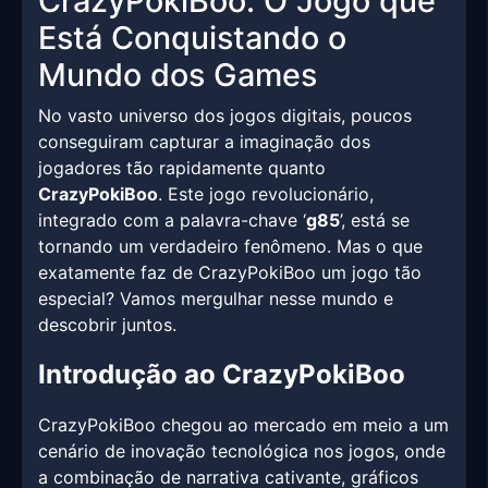
CrazyPokiBoo: O Jogo que
Está Conquistando o
Mundo dos Games
No vasto universo dos jogos digitais, poucos
conseguiram capturar a imaginação dos
jogadores tão rapidamente quanto
CrazyPokiBoo
. Este jogo revolucionário,
integrado com a palavra-chave ‘
g85
’, está se
tornando um verdadeiro fenômeno. Mas o que
exatamente faz de CrazyPokiBoo um jogo tão
especial? Vamos mergulhar nesse mundo e
descobrir juntos.
Introdução ao CrazyPokiBoo
CrazyPokiBoo chegou ao mercado em meio a um
cenário de inovação tecnológica nos jogos, onde
a combinação de narrativa cativante, gráficos