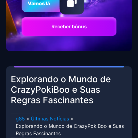
Vamos lá
Receber bônus
Explorando o Mundo de
CrazyPokiBoo e Suas
Regras Fascinantes
g85
»
Últimas Notícias
»
Explorando o Mundo de CrazyPokiBoo e Suas
Regras Fascinantes