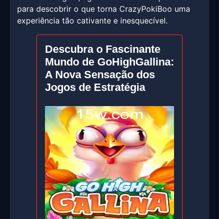
para descobrir o que torna CrazyPokiBoo uma
experiência tão cativante e inesquecível.
Descubra o Fascinante
Mundo de GoHighGallina:
A Nova Sensação dos
Jogos de Estratégia