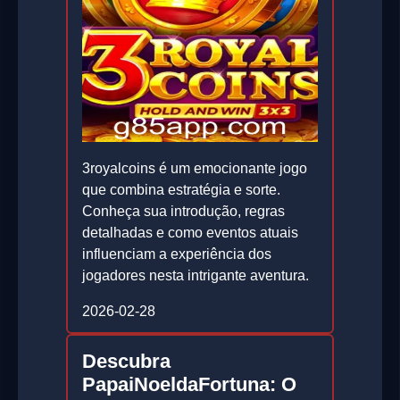
3royalcoins é um emocionante jogo
que combina estratégia e sorte.
Conheça sua introdução, regras
detalhadas e como eventos atuais
influenciam a experiência dos
jogadores nesta intrigante aventura.
2026-02-28
Descubra
PapaiNoeldaFortuna: O